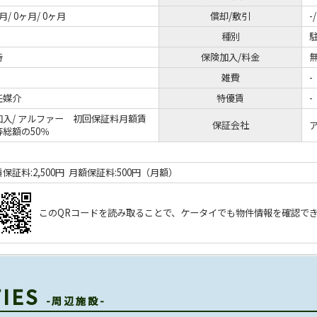
月/ 0ヶ月/ 0ヶ月
償却/敷引
-/
種別
時
保険加入/料金
無
雑費
-
任媒介
特優賃
-
加入/
アルファー 初回保証料月額賃
保証会社
等総額の50％
保証料:2,500円 月額保証料:500円（月額）
このQRコードを読み取ることで、ケータイでも物件情報を確認で
TIES
-周辺施設-