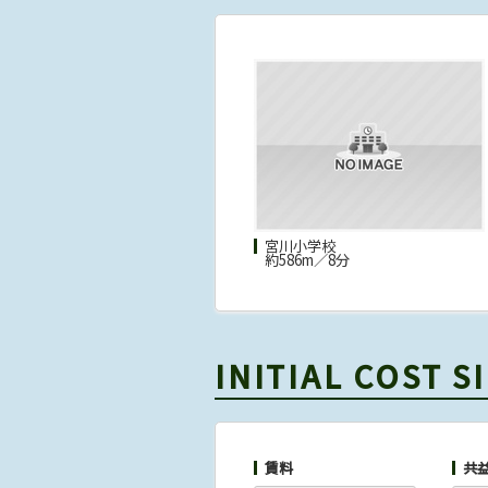
宮川小学校
約586m／8分
INITIAL COST 
賃料
共