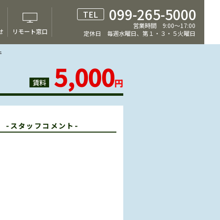
099-265-5000
TEL
営業時間 9:00～17:00
せ
リモート窓口
定休日 毎週水曜日、第１・３・５火曜日
件
5,000
円
賃料
T
-スタッフコメント-