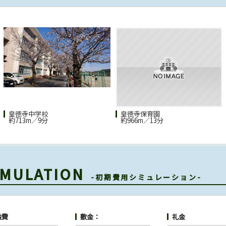
皇徳寺中学校
皇徳寺保育園
約713m／9分
約966m／13分
SIMULATION
-初期費用シミュレーション-
益費
敷金：
礼金