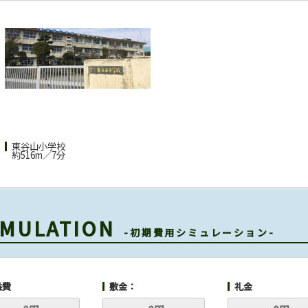
東谷山小学校
約516m／7分
SIMULATION
-初期費用シミュレーション-
益費
敷金：
礼金