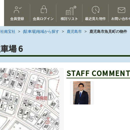
会員登録
会員ログイン
検討リスト
最近見た物件
お問い合わ
会社南宝社
>
(駐車場)地域から探す
>
鹿児島市
>
鹿児島市魚見町の物件
車場 6
STAFF COMMEN