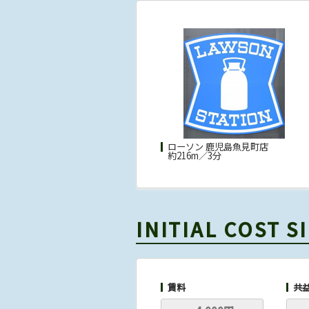
ローソン 鹿児島魚見町店
約216m／3分
INITIAL COST 
賃料
共