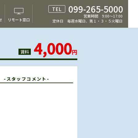
099-265-5000
TEL
営業時間 9:00～17:00
せ
リモート窓口
定休日 毎週水曜日、第１・３・５火曜日
4,000
円
賃料
T
-スタッフコメント-