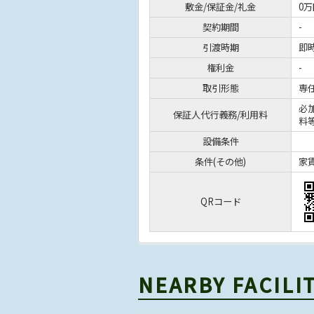
敷金/保証金/礼金
0万
契約期間
-
引渡時期
即
権利金
-
取引形態
専
必
保証人代行義務/利用料
料
設備条件
条件(その他)
家賃
QRコード
NEARBY FACILI