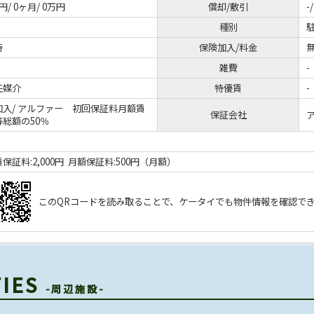
円/ 0ヶ月/ 0万円
償却/敷引
-/
種別
時
保険加入/料金
無
雑費
-
任媒介
特優賃
-
加入/
アルファー 初回保証料月額賃
保証会社
等総額の50％
保証料:2,000円 月額保証料:500円（月額）
このQRコードを読み取ることで、ケータイでも物件情報を確認で
TIES
-周辺施設-