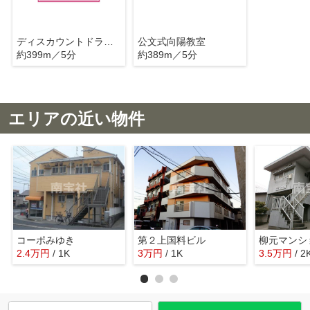
ディスカウントドラッグ コスモス 鹿児島宇宿店
公文式向陽教室
約399m／5分
約389m／5分
エリアの近い物件
コーポみゆき
第２上国料ビル
柳元マンシ
2.4
万
円
/ 1K
3
万
円
/ 1K
3.5
万
円
/ 2