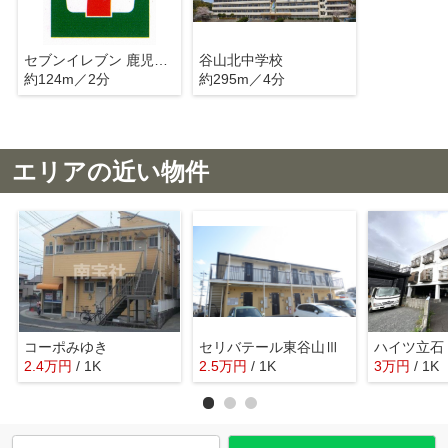
セブンイレブン 鹿児島山田町店
谷山北中学校
約124m／2分
約295m／4分
エリアの近い物件
コーポみゆき
セリバテール東谷山Ⅲ
ハイツ立石
2.4
万
円
/ 1K
2.5
万
円
/ 1K
3
万
円
/ 1K