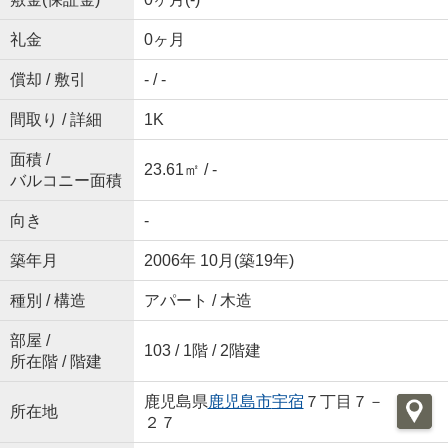
礼金
0ヶ月
償却 / 敷引
- / -
間取り / 詳細
1K
面積 /
23.61㎡ / -
バルコニー面積
向き
-
築年月
2006年 10月(築19年)
種別 / 構造
アパート / 木造
部屋 /
103 / 1階 / 2階建
所在階 / 階建
鹿児島県
鹿児島市
宇宿
７丁目７－
所在地
２７