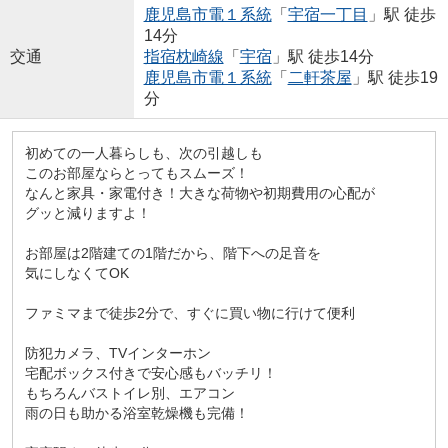
鹿児島市電１系統
「
宇宿一丁目
」駅 徒歩
14分
交通
指宿枕崎線
「
宇宿
」駅 徒歩14分
鹿児島市電１系統
「
二軒茶屋
」駅 徒歩19
分
初めての一人暮らしも、次の引越しも
このお部屋ならとってもスムーズ！
なんと家具・家電付き！大きな荷物や初期費用の心配が
グッと減りますよ！
お部屋は2階建ての1階だから、階下への足音を
気にしなくてOK
ファミマまで徒歩2分で、すぐに買い物に行けて便利
防犯カメラ、TVインターホン
宅配ボックス付きで安心感もバッチリ！
もちろんバストイレ別、エアコン
雨の日も助かる浴室乾燥機も完備！