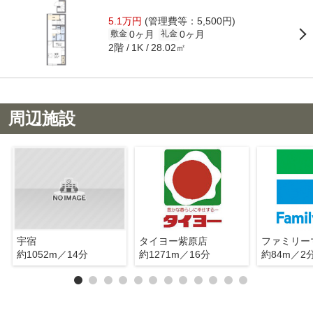
5.1万円
(管理費等：5,500円)
0ヶ月
0ヶ月
敷金
礼金
2階
28.02㎡
1K
周辺施設
宇宿
タイヨー紫原店
約1052m／14分
約1271m／16分
約84m／2