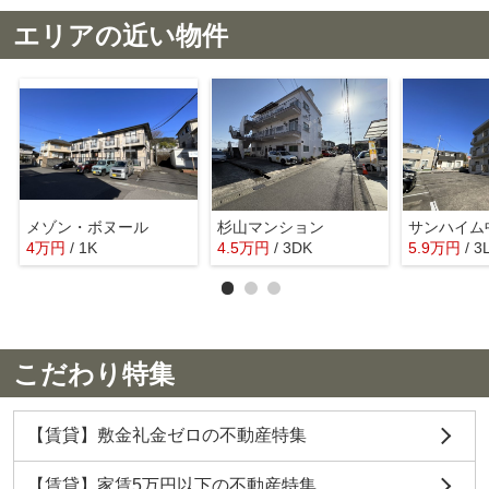
エリアの近い物件
メゾン・ボヌール
杉山マンション
サンハイム
4
万
円
/ 1K
4.5
万
円
/ 3DK
5.9
万
円
/ 3
こだわり特集
【賃貸】敷金礼金ゼロの不動産特集
【賃貸】家賃5万円以下の不動産特集