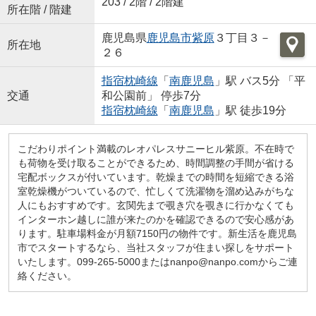
203 / 2階 / 2階建
所在階 / 階建
鹿児島県
鹿児島市
紫原
３丁目３－
所在地
２６
指宿枕崎線
「
南鹿児島
」駅 バス5分 「平
交通
和公園前」 停歩7分
指宿枕崎線
「
南鹿児島
」駅 徒歩19分
こだわりポイント満載のレオパレスサニーヒル紫原。不在時で
も荷物を受け取ることができるため、時間調整の手間が省ける
宅配ボックスが付いています。乾燥までの時間を短縮できる浴
室乾燥機がついているので、忙しくて洗濯物を溜め込みがちな
人にもおすすめです。玄関先まで覗き穴を覗きに行かなくても
インターホン越しに誰が来たのかを確認できるので安心感があ
ります。駐車場料金が月額7150円の物件です。新生活を鹿児島
市でスタートするなら、当社スタッフが住まい探しをサポート
いたします。099-265-5000またはnanpo@nanpo.comからご連
絡ください。