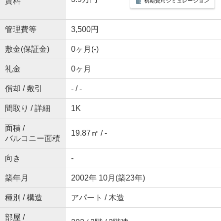
賃料
初期費用シミュレーション
管理費等
3,500円
敷金(保証金)
0ヶ月(-)
礼金
0ヶ月
償却 / 敷引
- / -
間取り / 詳細
1K
面積 /
19.87㎡ / -
バルコニー面積
向き
-
築年月
2002年 10月(築23年)
種別 / 構造
アパート / 木造
部屋 /