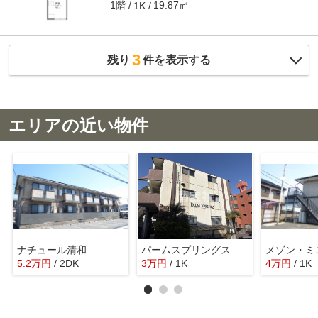
1階
19.87㎡
1K
3
残り
件を表示する
エリアの近い物件
ナチュール清和
パームスプリングス
メゾン・ミ
5.2
万
円
/ 2DK
3
万
円
/ 1K
4
万
円
/ 1K