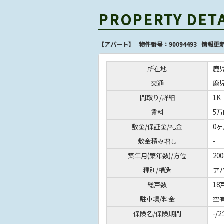
PROPERTY DET
【アパート】 物件番号：90094493 情報更新
所在地
鹿
交通
鹿
間取り/詳細
1K
賃料
5万
敷金/保証金/礼金
0ヶ
敷金積み増し
-
築年月(築年数)/方位
20
種別/構造
ア
総戸数
18
駐車場/料金
空有
保険名/保険期間
-/