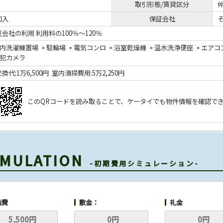
取引形態/賃貸区分
加入
保証会社
会社の利用 利用料の100％～120％
内洗濯機置場
駐輪場
電気コンロ
浴室乾燥機
温水洗浄便座
エアコ
犯カメラ
換代:1万6,500円 室内清掃費用:5万2,250円
このQRコードを読み取ることで、ケータイでも物件情報を確認で
SIMULATION
-初期費用シミュレーション-
益費
敷金：
礼金