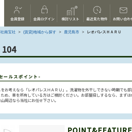
会員登録
会員ログイン
検討リスト
最近見た物件
お問い合わ
会社南宝社
>
(賃貸)地域から探す
>
鹿児島市
>
レオパレスＨＡＲＵ
104
-セールスポイント-
しをお考えなら「レオパレスＨＡＲＵ」。洗濯物を外干しできない時期でも部
め、車を所有している方はご検討ください。お部屋探しするなら、まずはnanp
谷山周辺なら当社にお任せ下さい。
POINT&FEATUR