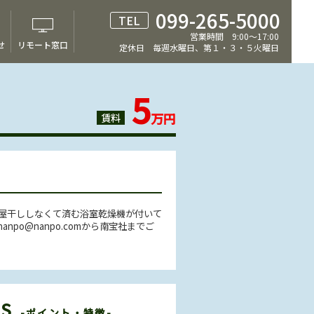
099-265-5000
TEL
営業時間 9:00～17:00
せ
リモート窓口
定休日 毎週水曜日、第１・３・５火曜日
5
万円
賃料
屋干ししなくて済む浴室乾燥機が付いて
o@nanpo.comから南宝社までご
ES
-ポイント・特徴-