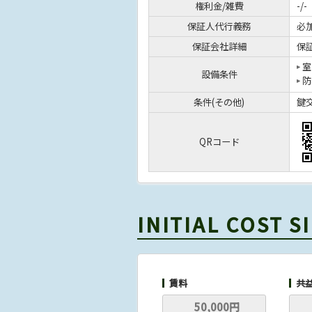
権利金/雑費
-/-
保証人代行義務
必
保証会社詳細
保証
室
設備条件
防
条件(その他)
鍵交
QRコード
INITIAL COST 
賃料
共