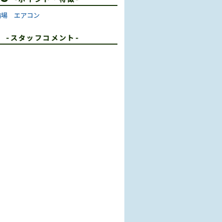
輪場
エアコン
T
-スタッフコメント-