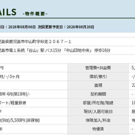
AILS
-物件概要-
日：2026年08月06日 次回更新予定日：2026年08月20日
児島県鹿児島市中山町字砂走２０６７－１
児島市電１系統「谷山」駅 バス15分 「中山団地中央」 停歩16分
円
管理費+共益費
5
月/ -/ 0ヶ月
償却/敷引
-/
面積
2
08年 4月(築18年)/-
契約期間
-
パート/軽量鉄骨
部屋/所在階/階建
1
戸
現状/入居可能日
居
(9台)/5,500円 (非課税)
保険加入/料金
有
2年
特優賃
-