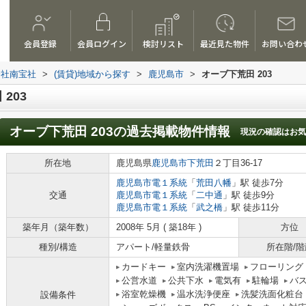
会員登録
会員ログイン
検討リスト
最近見た物件
お問い合わ
会社南宝社
>
(賃貸)地域から探す
>
鹿児島市
>
オーブ下荒田 203
203
オーブ下荒田 203
の過去掲載物件情報
現況の確認はお気
所在地
鹿児島県
鹿児島市
下荒田
２丁目36-17
鹿児島市電１系統
「
荒田八幡
」駅 徒歩7分
交通
鹿児島市電１系統
「
二中通
」駅 徒歩9分
鹿児島市電１系統
「
武之橋
」駅 徒歩11分
築年月（築年数）
2008年 5月 ( 築18年 )
方位
種別/構造
アパート/軽量鉄骨
所在階/階
カードキー
室内洗濯機置場
フローリング
公営水道
公共下水
電気有
駐輪場
バ
浴室乾燥機
温水洗浄便座
洗髪洗面化粧台
設備条件