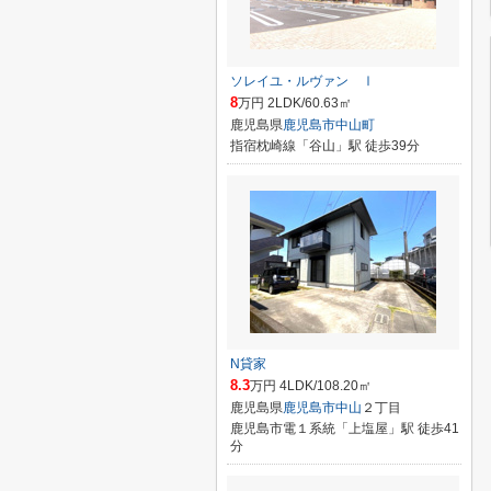
ソレイユ・ルヴァン Ⅰ
8
万円 2LDK/60.63㎡
鹿児島県
鹿児島市
中山町
指宿枕崎線「谷山」駅 徒歩39分
N貸家
8.3
万円 4LDK/108.20㎡
鹿児島県
鹿児島市
中山
２丁目
鹿児島市電１系統「上塩屋」駅 徒歩41
分