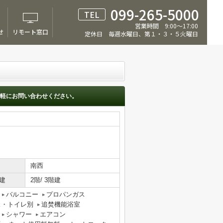
099-265-5000
TEL
営業時間 9:00～17:00
せ
リモート窓口
定休日 毎週水曜日、第１・３・５火曜日
軽にお問い合わせください。
南西
建
2階/ 3階建
バルコニー
プロパンガス
ス・トイレ別
追焚機能浴室
シャワー
エアコン