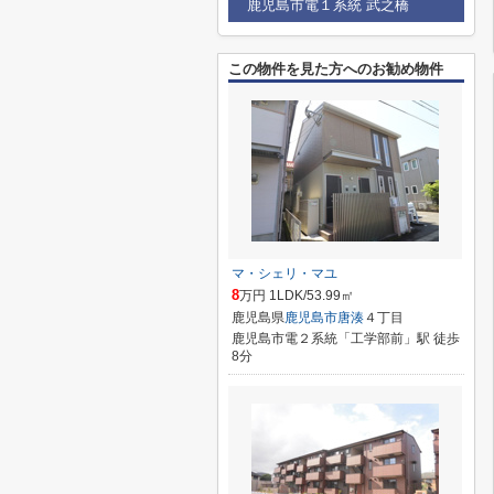
鹿児島市電１系統 武之橋
この物件を見た方へのお勧め物件
マ・シェリ・マユ
8
万円 1LDK/53.99㎡
鹿児島県
鹿児島市
唐湊
４丁目
鹿児島市電２系統「工学部前」駅 徒歩
8分