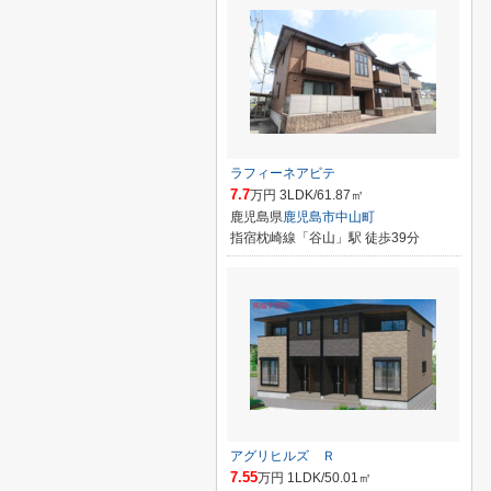
ラフィーネアビテ
7.7
万円 3LDK/61.87㎡
鹿児島県
鹿児島市
中山町
指宿枕崎線「谷山」駅 徒歩39分
アグリヒルズ Ｒ
7.55
万円 1LDK/50.01㎡