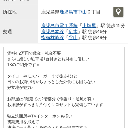
所在地
鹿児島県
鹿児島市
中山
２丁目
鹿児島市電１系統
「
上塩屋
」駅 徒歩45分
交通
鹿児島本線
「
広木
」駅 徒歩46分
指宿枕崎線
「
谷山
」駅 徒歩49分
賃料4.2万円で敷金・礼金不要
さらに嬉しい駐車場1台付きとお財布に優しい
1Kのご紹介です☺
タイヨーやモスバーガーまで徒歩4分と
日々のお買い物やちょっとした外食にも困らない
好立地が魅力♪
お部屋は2階建ての2階部分で陽当り・通風が良く
お洋服がすっきり片付くクロゼットも完備しています
独立洗面所やTVインターホンも揃い
初期費用を抑えて
快適に一人暮らしを始められる一部屋です☺