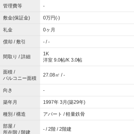
管理費等
-
敷金(保証金)
0万円(-)
礼金
0ヶ月
償却 / 敷引
- / -
1K
間取り / 詳細
洋室 9.0帖
/
K 3.0帖
面積 /
27.08㎡ / -
バルコニー面積
向き
-
築年月
1997年 3月(築29年)
種別 / 構造
アパート / 軽量鉄骨
部屋 /
- / 2階 / 2階建
所在階 / 階建