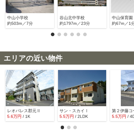
中山小学校
谷山北中学校
中山保育園
約503m／7分
約1797m／23分
約67m／1
エリアの近い物件
レオパレス郡元Ⅱ
サン・スカイⅠ
第２伊藤コ
5.6
万
円
/ 1K
5.5
万
円
/ 2LDK
5.5
万
円
/ 4