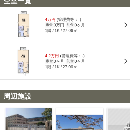
空室一覧
4万円
(管理費等：-)
0万円
0ヶ月
敷金
礼金
1階
27.06㎡
1K
4.2万円
(管理費等：-)
0ヶ月
0ヶ月
敷金
礼金
1階
27.06㎡
1K
周辺施設