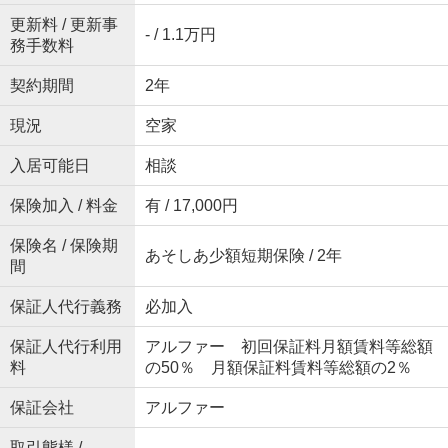
更新料 / 更新事
- / 1.1万円
務手数料
契約期間
2年
現況
空家
入居可能日
相談
保険加入 / 料金
有 / 17,000円
保険名 / 保険期
あそしあ少額短期保険 / 2年
間
保証人代行義務
必加入
保証人代行利用
アルファー 初回保証料月額賃料等総額
料
の50％ 月額保証料賃料等総額の2％
保証会社
アルファー
取引態様 /