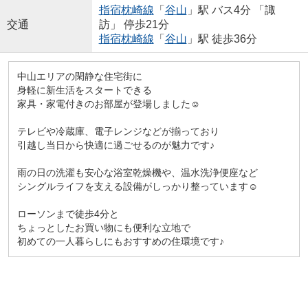
指宿枕崎線
「
谷山
」駅 バス4分 「諏
交通
訪」 停歩21分
指宿枕崎線
「
谷山
」駅 徒歩36分
中山エリアの閑静な住宅街に
身軽に新生活をスタートできる
家具・家電付きのお部屋が登場しました☺
テレビや冷蔵庫、電子レンジなどが揃っており
引越し当日から快適に過ごせるのが魅力です♪
雨の日の洗濯も安心な浴室乾燥機や、温水洗浄便座など
シングルライフを支える設備がしっかり整っています☺
ローソンまで徒歩4分と
ちょっとしたお買い物にも便利な立地で
初めての一人暮らしにもおすすめの住環境です♪