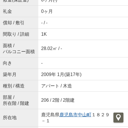
礼金
0ヶ月
償却 / 敷引
- / -
間取り / 詳細
1K
面積 /
28.02㎡ / -
バルコニー面積
向き
-
築年月
2009年 1月(築17年)
種別 / 構造
アパート / 木造
部屋 /
206 / 2階 / 2階建
所在階 / 階建
鹿児島県
鹿児島市
中山町
１８２９
所在地
－１