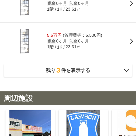
0ヶ月
0ヶ月
敷金
礼金
1階
23.61㎡
1K
5.5万円
(管理費等：5,500円)
0ヶ月
0ヶ月
敷金
礼金
1階
23.61㎡
1K
3
残り
件を表示する
周辺施設