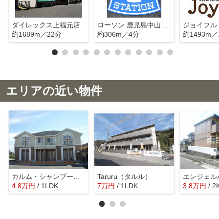
ダイレックス上福元店
ローソン 鹿児島中山中津店
約1689m／22分
約306m／4分
約1493m／
エリアの近い物件
カルム・シャンブールⅠ
Taruru（タルル）
エンジェル
4.8
万
円
/ 1LDK
7
万
円
/ 1LDK
3.8
万
円
/ 2