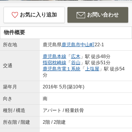
お気に入り追加
お問い合わせ
物件概要
所在地
鹿児島県
鹿児島市
中山町
22-1
鹿児島本線
「
広木
」駅 徒歩48分
指宿枕崎線
「
谷山
」駅 徒歩51分
交通
鹿児島市電１系統
「
上塩屋
」駅 徒歩54
分
築年月
2016年 5月(築10年)
向き
南
種別 / 構造
アパート / 軽量鉄骨
所在階 / 階建
2階 / 2階建