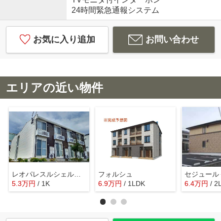
24時間緊急通報システム
お気に入り追加
お問い合わせ
エリアの近い物件
レオパレスルシェルブルー
フォルシュ
セジュール
5.3
万
円
/ 1K
6.9
万
円
/ 1LDK
6.4
万
円
/ 2