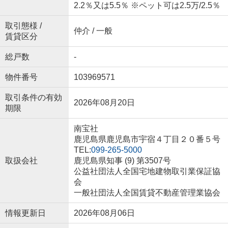
2.2％又は5.5％ ※ペット可は2.5万/2.5％
取引態様 /
仲介 / 一般
賃貸区分
総戸数
-
物件番号
103969571
取引条件の有効
2026年08月20日
期限
南宝社
鹿児島県鹿児島市宇宿４丁目２０番５号
TEL:
099-265-5000
取扱会社
鹿児島県知事 (9) 第3507号
公益社団法人全国宅地建物取引業保証協
会
一般社団法人全国賃貸不動産管理業協会
情報更新日
2026年08月06日