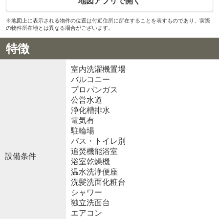
地図アプリで開く
※地図上に表示される物件の位置は付近住所に所在することを表すものであり、実際
の物件所在地とは異なる場合がございます。
特徴
室内洗濯機置場
バルコニー
プロパンガス
公営水道
浄化槽排水
電気有
駐輪場
バス・トイレ別
追焚機能浴室
設備条件
浴室乾燥機
温水洗浄便座
洗髪洗面化粧台
シャワー
独立洗面台
エアコン