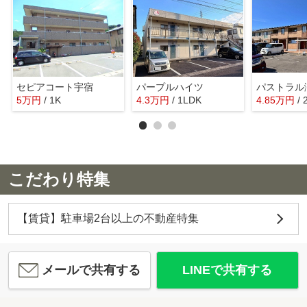
セピアコート宇宿
パープルハイツ
パストラル
5
万
円
/ 1K
4.3
万
円
/ 1LDK
4.85
万
円
/ 
こだわり特集
【賃貸】駐車場2台以上の不動産特集
メールで共有する
LINEで共有する