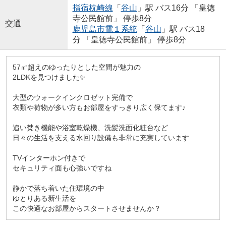
指宿枕崎線
「
谷山
」駅 バス16分 「皇徳
寺公民館前」 停歩8分
交通
鹿児島市電１系統
「
谷山
」駅 バス18
分 「皇徳寺公民館前」 停歩8分
57㎡超えのゆったりとした空間が魅力の
2LDKを見つけました✨
大型のウォークインクロゼット完備で
衣類や荷物が多い方もお部屋をすっきり広く保てます♪
追い焚き機能や浴室乾燥機、洗髪洗面化粧台など
日々の生活を支える水回り設備も非常に充実しています
TVインターホン付きで
セキュリティ面も心強いですね
静かで落ち着いた住環境の中
ゆとりある新生活を
この快適なお部屋からスタートさせませんか？