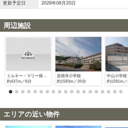
更新予定日
2026年08月20日
周辺施設
ミルキー・マリー保育園
皇徳寺小学校
中山小学校
約437m／6分
約1583m／20分
約1591m／
エリアの近い物件