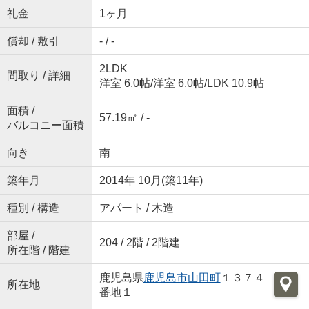
礼金
1ヶ月
償却 / 敷引
- / -
2LDK
間取り / 詳細
洋室 6.0帖
/
洋室 6.0帖
/
LDK 10.9帖
面積 /
57.19㎡ / -
バルコニー面積
向き
南
築年月
2014年 10月(築11年)
種別 / 構造
アパート / 木造
部屋 /
204 / 2階 / 2階建
所在階 / 階建
鹿児島県
鹿児島市
山田町
１３７４
所在地
番地１