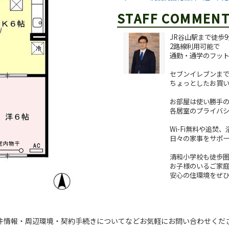
STAFF COMMEN
JR谷山駅まで徒歩
2路線利用可能で
通勤・通学のフッ
セブンイレブンまで
ちょっとしたお買
お部屋は使い勝手の
各居室のプライバ
Wi-Fi無料や追焚
日々の家事をサポ
清和小学校も徒歩
お子様のいるご家
安心の住環境をぜ
件情報・周辺環境・契約手続きについてなどお気軽にお問い合わせくだ