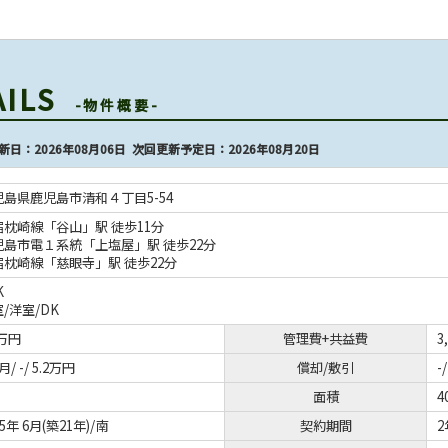
AILS
-物件概要-
新日：2026年08月06日 次回更新予定日：2026年08月20日
児島県鹿児島市清和４丁目5-54
宿枕崎線「谷山」駅 徒歩11分
児島市電１系統「上塩屋」駅 徒歩22分
宿枕崎線「慈眼寺」駅 徒歩22分
K
室
/
洋室
/
DK
2万円
管理費+共益費
3
月/ -/ 5.2万円
償却/敷引
-/
面積
4
05年 6月(築21年)/南
契約期間
2