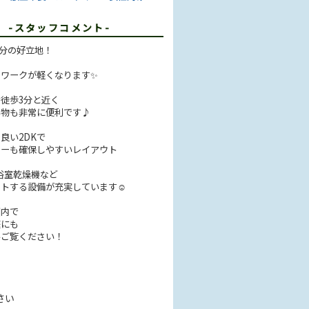
T
-スタッフコメント-
9分の好立地！
トワークが軽くなります✨
徒歩3分と近く
い物も非常に便利です♪
良い2DKで
シーも確保しやすいレイアウト
、浴室乾燥機など
ートする設備が充実しています☺
圏内で
庭にも
ひご覧ください！
さい