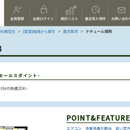
会員登録
会員ログイン
検討リスト
最近見た物件
お問い合わ
会社南宝社
>
(賃貸)地域から探す
>
鹿児島市
>
ナチュール清和
3
-セールスポイント-
3分の快適2DK✨
POINT&FEATUR
エアコン
洗髪洗面化粧台
追い焚