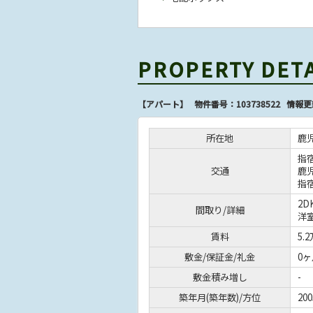
PROPERTY DET
【アパート】 物件番号：103738522 情報更
所在地
鹿
指
交通
鹿
指
2D
間取り/詳細
洋
賃料
5.
敷金/保証金/礼金
0ヶ
敷金積み増し
-
築年月(築年数)/方位
20