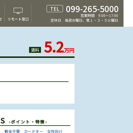
099-265-5000
TEL
営業時間 9:00～17:00
せ
リモート窓口
定休日 毎週水曜日、第１・３・５火曜日
5.2
万円
賃料
ES
-ポイント・特徴-
き
敷金不要
カードキー
女性向け