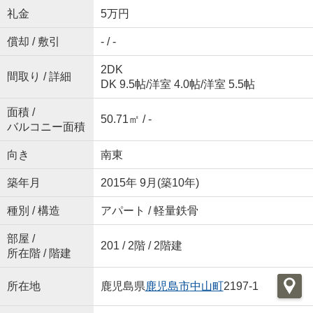
礼金
5万円
償却 / 敷引
- / -
2DK
間取り / 詳細
DK 9.5帖
/
洋室 4.0帖
/
洋室 5.5帖
面積 /
50.71㎡ / -
バルコニー面積
向き
南東
築年月
2015年 9月(築10年)
種別 / 構造
アパート / 軽量鉄骨
部屋 /
201 / 2階 / 2階建
所在階 / 階建
所在地
鹿児島県
鹿児島市
中山町
2197-1