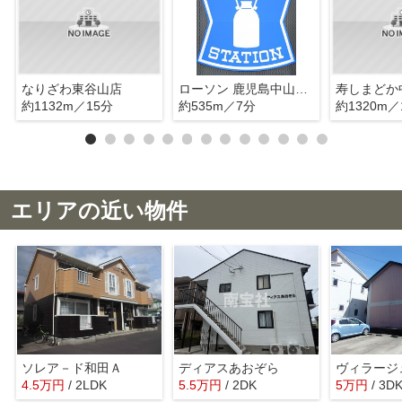
なりざわ東谷山店
ローソン 鹿児島中山町店
寿しまどか
約1132m／15分
約535m／7分
約1320m／
エリアの近い物件
ソレア－ド和田Ａ
ディアスあおぞら
ヴィラージ
4.5
万
円
/ 2LDK
5.5
万
円
/ 2DK
5
万
円
/ 3D