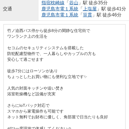
指宿枕崎線
「
谷山
」駅 徒歩35分
交通
鹿児島市電１系統
「
上塩屋
」駅 徒歩41分
鹿児島市電１系統
「
笹貫
」駅 徒歩46分
竹ノ迫西バス停から徒歩8分の閑静な住宅街で
ワンランク上の生活を
セコムのセキュリティシステムを搭載した
防犯配慮型物件で、一人暮らしやカップルの方も
安心して過ごせます
徒歩7分にはローソンがあり
ちょっとしたお買い物にも便利な立地です✨
人気の対面キッチンや追い焚き
浴室乾燥機など設備が充実
さらにIoTパック対応で
スマホから家電操作も可能です
ネット無料でお財布に優しく、角部屋で日当たりも良好
ぜひ一度現地で体感してください☺