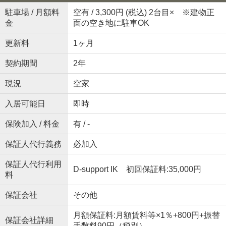
駐車場 / 月額料
空有 / 3,300円 (税込) 2台目× ※建物正
金
面の空き地に駐車OK
更新料
1ヶ月
契約期間
2年
現況
空家
入居可能日
即時
保険加入 / 料金
有 / -
保証人代行義務
必加入
保証人代行利用
D-support IK 初回保証料:35,000円
料
保証会社
その他
月額保証料:月額賃料等×1％+800円+振替
保証会社詳細
手数料90円（税別）