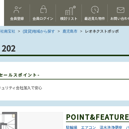
会員登録
会員ログイン
検討リスト
最近見た物件
お問い合わ
会社南宝社
>
(賃貸)地域から探す
>
鹿児島市
>
レオネクストポッポ
202
-セールスポイント-
キュリティ会社加入で安心
POINT&FEATUR
駐輪場
エアコン
温水洗浄便座