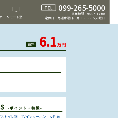
099-265-5000
TEL
営業時間 9:00～17:00
せ
リモート窓口
定休日 毎週水曜日、第１・３・５火曜日
6.1
万円
賃料
ES
-ポイント・特徴-
バストイレ別
TVインターホン
女性向