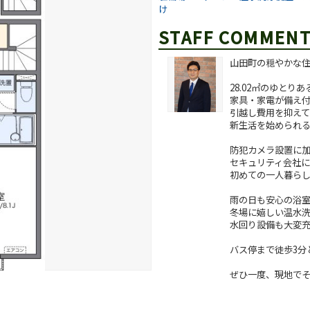
け
STAFF COMMEN
山田町の穏やかな
28.02㎡のゆとりあ
家具・家電が備え
引越し費用を抑え
新生活を始められる
防犯カメラ設置に
セキュリティ会社
初めての一人暮ら
雨の日も安心の浴
冬場に嬉しい温水
水回り設備も大変
バス停まで徒歩3分
ぜひ一度、現地で