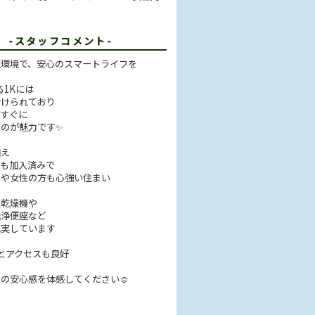
T
-スタッフコメント-
住環境で、安心のスマートライフを
る1Kには
付けられており
てすぐに
のが魅力です✨
加え
にも加入済みで
しや女性の方も心強い住まい
室乾燥機や
洗浄便座など
充実しています
とアクセスも良好
その安心感を体感してください☺