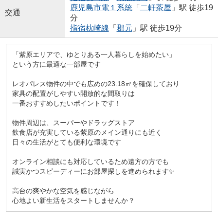
鹿児島市電１系統
「
二軒茶屋
」駅 徒歩19
交通
分
指宿枕崎線
「
郡元
」駅 徒歩19分
「紫原エリアで、ゆとりある一人暮らしを始めたい」
という方に最適な一部屋です
レオパレス物件の中でも広めの23.18㎡を確保しており
家具の配置がしやすい開放的な間取りは
一番おすすめしたいポイントです！
物件周辺は、スーパーやドラッグストア
飲食店が充実している紫原のメイン通りにも近く
日々の生活がとても便利な環境です
オンライン相談にも対応しているため遠方の方でも
誠実かつスピーディーにお部屋探しを進められます✨
高台の爽やかな空気を感じながら
心地よい新生活をスタートしませんか？