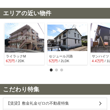
エリアの近い物件
ライラックM
セジュール川路
サンハイツ
6
万
円
/ 2DK
5
万
円
/ 2LDK
4.4
万
円
/ 1
こだわり特集
【賃貸】敷金礼金ゼロの不動産特集