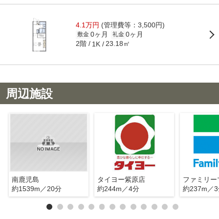
4.1万円
(管理費等：3,500円)
0ヶ月
0ヶ月
敷金
礼金
2階
23.18㎡
1K
周辺施設
南鹿児島
タイヨー紫原店
約1539m／20分
約244m／4分
約237m／