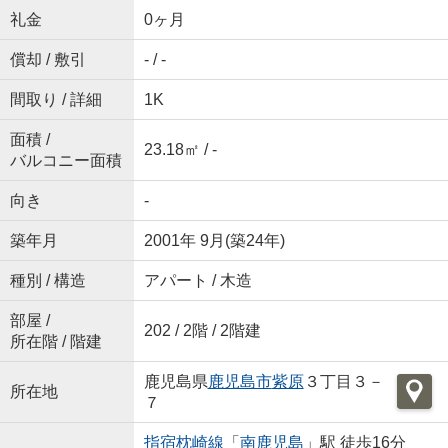
礼金
0ヶ月
償却 / 敷引
- / -
間取り / 詳細
1K
面積 /
23.18㎡ / -
バルコニー面積
向き
-
築年月
2001年 9月(築24年)
種別 / 構造
アパート / 木造
部屋 /
202 / 2階 / 2階建
所在階 / 階建
鹿児島県
鹿児島市
紫原
３丁目３－
所在地
７
指宿枕崎線
「
南鹿児島
」駅 徒歩16分