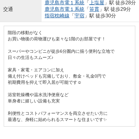
鹿児島市電１系統
「
上塩屋
」駅 徒歩28分
交通
鹿児島市電１系統
「
笹貫
」駅 徒歩29分
指宿枕崎線
「
宇宿
」駅 徒歩30分
階段の移動がなく
お買い物後の荷物運びも楽々な1階のお部屋です！
スーパーやコンビニが徒歩6分圏内に揃う便利な立地で
日々の生活もスムーズ♪
家具・家電・エアコンに加え
備え付けベッドも完備しており、敷金・礼金0円で
初期費用を抑えて即入居が可能です☺
浴室乾燥機や温水洗浄便座など
単身者に嬉しい設備も充実
利便性とコストパフォーマンスを両立させたい方に
最適な、身軽に始められるスマートな住まいです✨