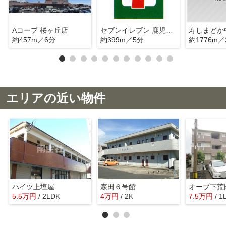
Aコープ 桜ヶ丘店
セブンイレブン 鹿児島桜ヶ丘6丁目店
寿しまどか
約457m／6分
約399m／5分
約1776m／
エリアの近い物件
ハイツ上塩屋
森田６号館
オーブ下荒
5.5
万
円
/ 2LDK
4
万
円
/ 2K
7.5
万
円
/ 1