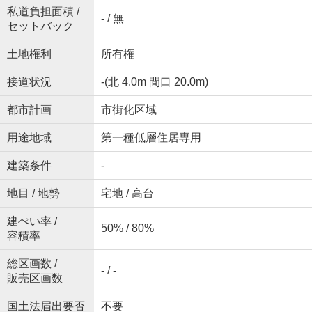
私道負担面積 /
- / 無
セットバック
土地権利
所有権
接道状況
-(北 4.0m 間口 20.0m)
都市計画
市街化区域
用途地域
第一種低層住居専用
建築条件
-
地目 / 地勢
宅地 / 高台
建ぺい率 /
50% / 80%
容積率
総区画数 /
- / -
販売区画数
国土法届出要否
不要