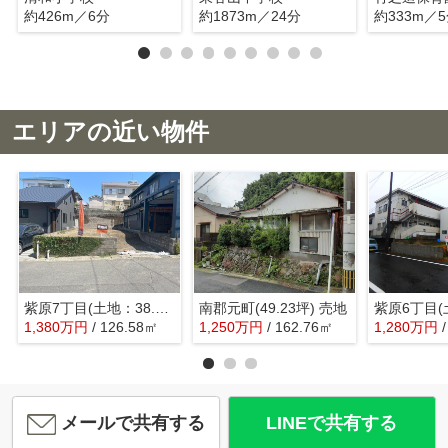
約426m／6分
約1873m／24分
約333m／
エリアの近い物件
紫原7丁目(土地：38.29坪) 売地
南郡元町(49.23坪) 売地
1,380
万
円
/ 126.58㎡
1,250
万
円
/ 162.76㎡
1,280
万
円
メールで共有する
LINEで共有する