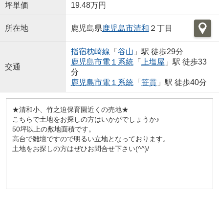
坪単価
19.48万円
所在地
鹿児島県
鹿児島市
清和
２丁目
指宿枕崎線
「
谷山
」駅 徒歩29分
鹿児島市電１系統
「
上塩屋
」駅 徒歩33
交通
分
鹿児島市電１系統
「
笹貫
」駅 徒歩40分
★清和小、竹之迫保育園近くの売地★
こちらで土地をお探しの方はいかがでしょうか♪
50坪以上の敷地面積です。
高台で雛壇ですので明るい立地となっております。
土地をお探しの方はぜひお問合せ下さい(^^)/