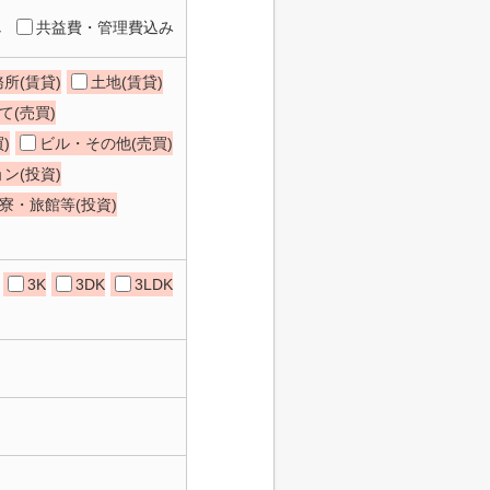
し
共益費・管理費込み
所(賃貸)
土地(賃貸)
て(売買)
)
ビル・その他(売買)
ン(投資)
寮・旅館等(投資)
3K
3DK
3LDK