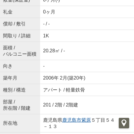
礼金
0ヶ月
償却 / 敷引
- / -
間取り / 詳細
1K
面積 /
20.28㎡ / -
バルコニー面積
向き
-
築年月
2006年 2月(築20年)
種別 / 構造
アパート / 軽量鉄骨
部屋 /
201 / 2階 / 2階建
所在階 / 階建
鹿児島県
鹿児島市
紫原
５丁目５４
所在地
－１３