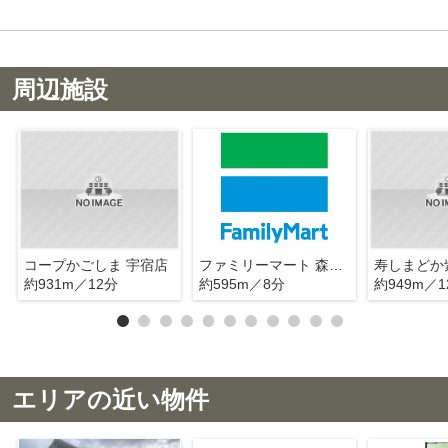
周辺施設
コープかごしま 宇宿店
ファミリーマート 森山団地入口店
寿しまどか
約931m／12分
約595m／8分
約949m／1
エリアの近い物件