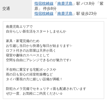
指宿枕崎線
「
南鹿児島
」駅 バス8分 「紫
交通
原」 停歩8分
指宿枕崎線
「
南鹿児島
」駅 徒歩23分
南鹿児島エリアで
自分らしい新生活をスタートしませんか
家具・家電完備のため
お引越し当日から快適な毎日が始まります✨
ロフト付きのお部屋は天井が高く
寝室や趣味のスペースとして
空間を自由にアレンジできるのが魅力です♪
不在時に重宝する宅配ボックスや
雨の日も安心の浴室乾燥機など
タイパ重視の方に嬉しい設備が満載！
防犯カメラ完備でセキュリティ面も配慮されています
ぜひ一度、お気軽にご内見ください☺