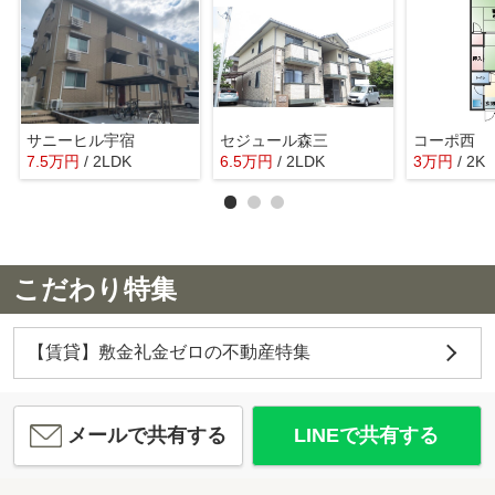
サニーヒル宇宿
セジュール森三
コーポ西
7.5
万
円
/ 2LDK
6.5
万
円
/ 2LDK
3
万
円
/ 2K
こだわり特集
【賃貸】敷金礼金ゼロの不動産特集
メールで共有する
LINEで共有する